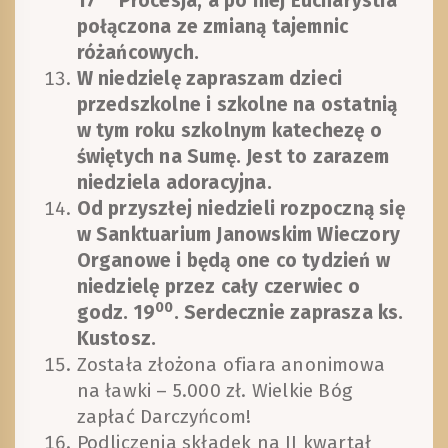
17
Procesja, a po niej Eucharystia
połączona ze zmianą tajemnic
różańcowych.
W niedzielę zapraszam dzieci
przedszkolne i szkolne na ostatnią
w tym roku szkolnym katechezę o
świętych na Sumę. Jest to zarazem
niedziela adoracyjna.
Od przyszłej niedzieli rozpoczną się
w Sanktuarium Janowskim Wieczory
Organowe i będą one co tydzień w
niedzielę przez cały czerwiec o
00
godz. 19
. Serdecznie zaprasza ks.
Kustosz.
Została złożona ofiara anonimowa
na ławki – 5.000 zł. Wielkie Bóg
zapłać Darczyńcom!
Podliczenia składek na II kwartał