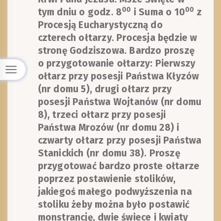
00
00
tym dniu o godz. 8
i Suma o 10
z
Procesją Eucharystyczną do
czterech ołtarzy. Procesja będzie w
stronę Godziszowa. Bardzo proszę
o przygotowanie ołtarzy: Pierwszy
ołtarz przy posesji Państwa Kłyzów
(nr domu 5), drugi ołtarz przy
posesji Państwa Wojtanów (nr domu
8), trzeci ołtarz przy posesji
Państwa Mrozów (nr domu 28) i
czwarty ołtarz przy posesji Państwa
Stanickich (nr domu 38). Proszę
przygotować bardzo proste ołtarze
poprzez postawienie stolików,
jakiegoś małego podwyższenia na
stoliku żeby można było postawić
monstrancję, dwie świece i kwiaty