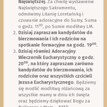
Najświętszej.
Za chwilę wystawienie
Najświętszego Sakramentu,
odmówimy Litanię Loretańską i
czuwanie adoracyjne do Sumy. Suma
00
o godz. 11
, po Sumie modlitwy LM.
Dzisiaj zapraszam kandydatów do
bierzmowania i ich rodziców na
00
spotkanie formacyjne na godz. 19
.
Dzisiaj również Adoracyjny
Wieczernik Eucharystyczny o godz.
00
20
, na który zapraszam zarówno
kandydatów do bierzmowania, ich
rodziców oraz wszystkich czcicieli
Jezusa Eucharystycznego
. Będziemy
się modlić modlitwą różańcową za
wszystkie mamy w dniu ich święta
oraz będziemy dziękować Bogu za