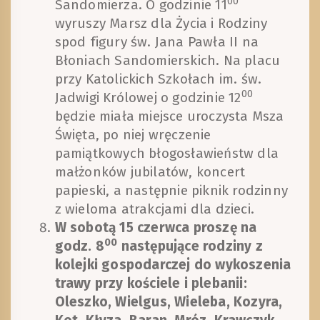
00
Sandomierza. O godzinie 11
wyruszy Marsz dla Życia i Rodziny
spod figury św. Jana Pawła II na
Błoniach Sandomierskich. Na placu
przy Katolickich Szkołach im. św.
00
Jadwigi Królowej o godzinie 12
będzie miała miejsce uroczysta Msza
Święta, po niej wręczenie
pamiątkowych błogosławieństw dla
małżonków jubilatów, koncert
papieski, a następnie piknik rodzinny
z wieloma atrakcjami dla dzieci.
W sobotą 15 czerwca proszę na
00
godz. 8
następujące rodziny z
kolejki gospodarczej do wykoszenia
trawy przy kościele i plebanii:
Oleszko, Wielgus, Wieleba, Kozyra,