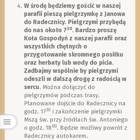
W środę będziemy gościć w naszej
parafii pieszą pielgrzymkę z Janowa
do Radecznicy. Pielgrzymi przybędą
30
do nas około 7
. Bardzo proszę
Koła Gospodyń z naszej parafii oraz
wszystkich chętnych o
przygotowanie skromnego posiłku
oraz herbaty lub wody do picia.
Zadbajmy wspólnie by pielgrzymi
odeszli w dalszą drogę z radością w
sercu.
Można dołączyć do
pielgrzymów podczas trasy.
Planowane dojście do Radecznicy na
30
godz. 17
i zakończenie pielgrzymki
Mszą św. przy źródłach św. Antoniego
00
o godz. 18
. Będzie możliwy powrót z
Radecznicy autokarem.