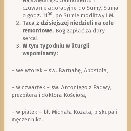
Najświętszego Sakramentu i
czuwanie adoracyjne do Sumy. Suma
00
o godz. 11
, po Sumie modlitwy LM.
Taca z dzisiejszej niedzieli na cele
remontowe.
Bóg zapłać za dary
serca!
W tym tygodniu w liturgii
wspominamy:
– we wtorek – św. Barnabę, Apostoła,
– w czwartek – św. Antoniego z Padwy,
prezbitera i doktora Kościoła,
– w piątek – bł. Michała Kozala, biskupa i
męczennika.