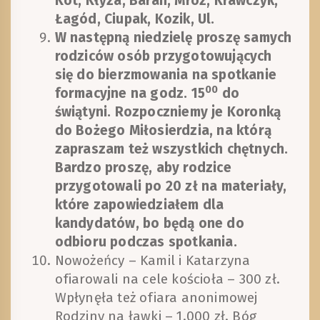
Kot, Kłyza, Baran, Mróz, Krawczyk,
Łagód, Ciupak, Kozik, Ul.
W następną niedzielę proszę samych
rodziców osób przygotowujących
się do bierzmowania na spotkanie
00
formacyjne na godz. 15
do
świątyni. Rozpoczniemy je Koronką
do Bożego Miłosierdzia, na którą
zapraszam też wszystkich chętnych.
Bardzo proszę, aby rodzice
przygotowali po 20 zł na materiały,
które zapowiedziałem dla
kandydatów, bo będą one do
odbioru podczas spotkania.
Nowożeńcy – Kamil i Katarzyna
ofiarowali na cele kościoła – 300 zł.
Wpłynęła też ofiara anonimowej
Rodziny na ławki – 1.000 zł. Bóg