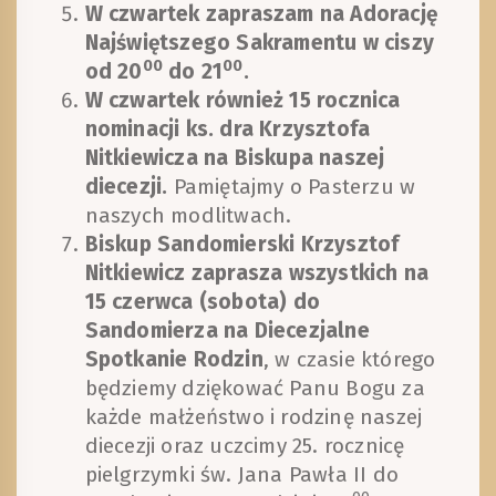
W czwartek zapraszam na Adorację
Najświętszego Sakramentu w ciszy
00
00
od 20
do 21
.
W czwartek również 15 rocznica
nominacji ks. dra Krzysztofa
Nitkiewicza na Biskupa naszej
diecezji.
Pamiętajmy o Pasterzu w
naszych modlitwach.
Biskup Sandomierski Krzysztof
Nitkiewicz zaprasza wszystkich na
15 czerwca (sobota) do
Sandomierza na Diecezjalne
Spotkanie Rodzin
, w czasie którego
będziemy dziękować Panu Bogu za
każde małżeństwo i rodzinę naszej
diecezji oraz uczcimy 25. rocznicę
pielgrzymki św. Jana Pawła II do