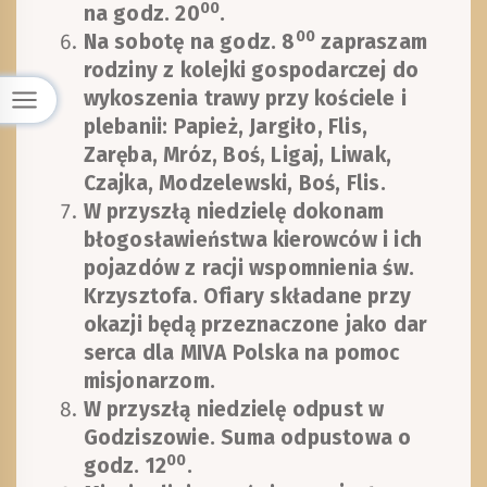
00
na godz. 20
.
00
Na sobotę na godz. 8
zapraszam
rodziny z kolejki gospodarczej do
wykoszenia trawy przy kościele i
plebanii: Papież, Jargiło, Flis,
Zaręba, Mróz, Boś, Ligaj, Liwak,
Czajka, Modzelewski, Boś, Flis.
W przyszłą niedzielę dokonam
błogosławieństwa kierowców i ich
pojazdów z racji wspomnienia św.
Krzysztofa. Ofiary składane przy
okazji będą przeznaczone jako dar
serca dla MIVA Polska na pomoc
misjonarzom.
W przyszłą niedzielę odpust w
Godziszowie. Suma odpustowa o
00
godz. 12
.