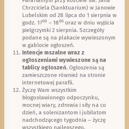
Parafialnym przy kościele św. Jana
Chrzciciela (Sanktuarium) w Janowie
Lubelskim od 28 lipca do 1 sierpnia w
00
00
godz. 17
– 18
oraz w dniu wyjścia
pielgrzymki 2 sierpnia. Szczegóły
podane są na plakacie wywieszonym
w gablocie ogłoszeń.
Intencje mszalne wraz z
ogłoszeniami wywieszone są na
tablicy ogłoszeń.
Ogłoszenia są
zamieszczone również na stronie
internetowej parafii.
Życzę Wam wszystkim
błogosławionego odpoczynku,
mocnej wiary, zdrowia i siły na co
dzień, a solenizantom i jubilatom
nadchodzącego tygodnia – życzę
wszystkiego najlepszego.