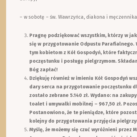
– w sobotę – św. Wawrzyńca, diakona i męczennika
Pragnę podziękować wszystkim, którzy w ja
się w przygotowanie Odpustu Parafialnego. 
tym kobietom z Kół Gospodyń, które faktycz
poczęstunku i posługę pielgrzymom. Składa
Bóg zapłać!
Dziękuję również w imieniu Kół Gospodyń ws
dary serca na przygotowanie poczęstunku d
zostało zebrane 5.140 zł. Wydano: na zakupy 
toalet i umywalki mobilnej – 967,50 zł. Pozos
Postanowiono, że te pieniądze, które pozos
kolejny do przygotowania przyjęcia pielgrz
Myślę, że możemy się czuć wyróżnieni przez M