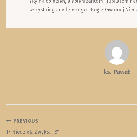
siły na co dzień, a solenizantom i jubilatom 
wszystkiego najlepszego. Błogosławionej Niedz
ks. Paweł
NAWIGACJA
PREVIOUS
17 Niedziela Zwykła „B”