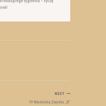
nadchodzącego tygodnia – życzę
ieli!
NEXT
19 Niedziela Zwykła „B”