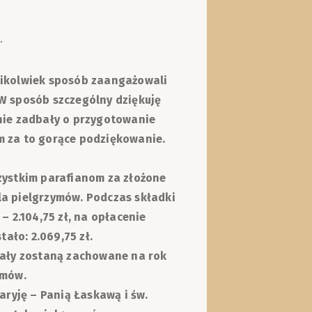
.
kikolwiek sposób zaangażowali
W sposób szczególny dziękuję
nie zadbały o przygotowanie
m za to gorące podziękowanie.
zystkim parafianom za złożone
la pielgrzymów. Podczas składki
– 2.104,75 zł, na opłacenie
tało: 2.069,75 zł.
tały zostaną zachowane na rok
ymów.
aryję – Panią Łaskawą i św.