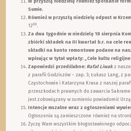
W przyszłą niedzielę również spotkanie form
Sumie.
Również w przyszłą niedzielę odpust w Krzem
00
12
.
Za dwa tygodnie w niedzielę 18 sierpnia Ko
zbiórki składek na III kwartał b.r. na cele 
składki na konto remontowe podane na nasze
wpisując w tytuł wpłaty: „Cele kultu religijne
Zapowiedzi przedślubne:
Rafał Liwak
z naszej
z parafii Godziszów – zap. 3; Łukasz Lang, z pa
Częstochowie i Katarzyna Krasa z naszej parafii
przeszkodach prawnych do zawarcia Sakramen
jest zobowiązany w sumieniu powiadomić Urząd
Intencje mszalne wraz z ogłoszeniami wywies
Ogłoszenia są zamieszczone również na stronie
Życzę Wam wszystkim błogosławionego odpoczy