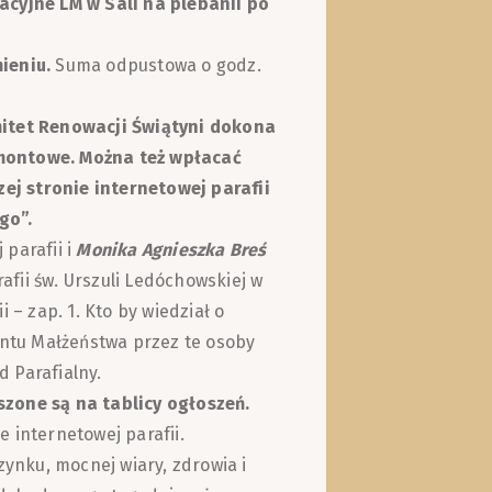
acyjne LM w Sali na plebanii po
ieniu.
Suma odpustowa o godz.
mitet Renowacji Świątyni dokona
remontowe. Można też wpłacać
j stronie internetowej parafii
go”.
 parafii i
Monika Agnieszka Breś
rafii św. Urszuli Ledóchowskiej w
 – zap. 1. Kto by wiedział o
tu Małżeństwa przez te osoby
 Parafialny.
zone są na tablicy ogłoszeń.
 internetowej parafii.
nku, mocnej wiary, zdrowia i