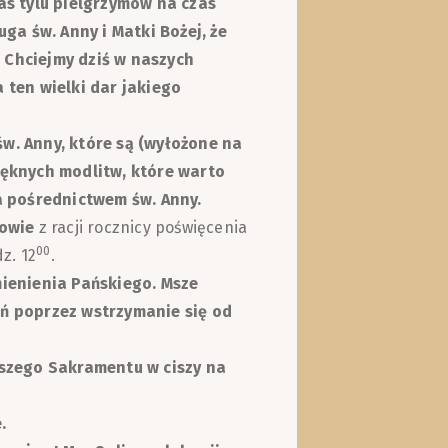
s tylu pielgrzymów na czas
ga św. Anny i Matki Bożej, że
. Chciejmy dziś w naszych
ten wielki dar jakiego
św.
Anny, które są (wyłożone na
pięknych modlitw, które warto
a pośrednictwem św. Anny.
nowie
z racji rocznicy poświęcenia
00
z. 12
.
ienienia Pańskiego. Msze
eń poprzez wstrzymanie się od
szego Sakramentu w ciszy na
.