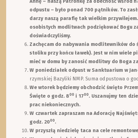
Annę – naszą Patronkę za obecność wśród na
odpustu – było ponad 700 pątników. To zasłu
darzy naszą parafię tak wielkim przywilejem
osobistych modlitwach podziękować Bogu za 
doświadczyliśmy.
Zachęcam do nabywania modlitewników do 
stoliku przy końcu ławek). Jest w nim wiele 
mieć w domu by zanosić modlitwy do Boga z
W poniedziałek odpust w Sanktuarium w Ja
rzymskiej Bazyliki NMP. Suma odpustowa o god
We wtorek będziemy obchodzić święto Przem
00
00
Święte o godz. 8
i 17
. Uszanujmy ten dzi
prac niekoniecznych.
W czwartek zapraszam na Adorację Najświęt
00
godz. 20
.
W przyszłą niedzielę taca na cele remontowe