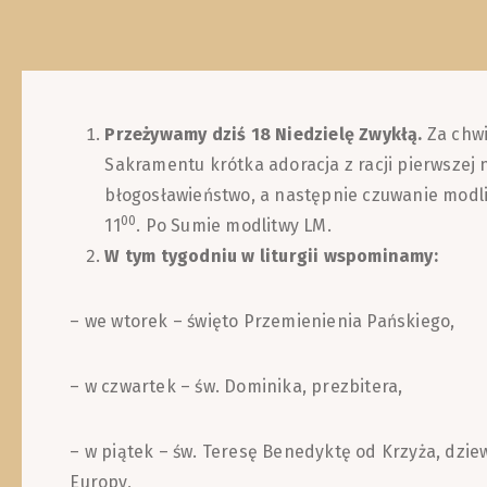
Przeżywamy dziś 18 Niedzielę Zwykłą.
Za chwi
Sakramentu krótka adoracja z racji pierwszej n
błogosławieństwo, a następnie czuwanie modl
00
11
. Po Sumie modlitwy LM.
W tym tygodniu w liturgii wspominamy:
– we wtorek – święto Przemienienia Pańskiego,
– w czwartek – św. Dominika, prezbitera,
– w piątek – św. Teresę Benedyktę od Krzyża, dzie
Europy,