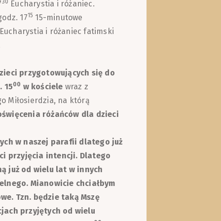
30
7
Eucharystia i różaniec.
15
godz. 17
15-minutowe
Eucharystia i różaniec fatimski
.
zieci przygotowujących się do
00
. 15
w kościele
wraz z
 Miłosierdzia, na którą
oświęcenia różańców dla dzieci
ych w naszej parafii dlatego już
i przyjęcia intencji. Dlatego
ą już od wielu lat w innych
ielnego. Mianowicie chciałbym
we. Tzn. będzie taką Mszę
jach przyjętych od wielu