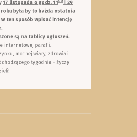
00
by
17 listopada o godz. 11
i 29
 roku była by to każda ostatnia
 w ten sposób wpisać intencję
e.
zone są na tablicy ogłoszeń.
 internetowej parafii.
nku, mocnej wiary, zdrowia i
nadchodzącego tygodnia – życzę
ieli!