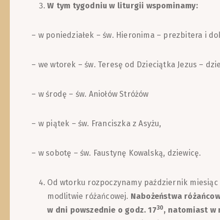
W tym tygodniu w liturgii wspominamy:
– w poniedziałek – św. Hieronima – prezbitera i do
– we wtorek – św. Teresę od Dzieciątka Jezus – dzie
– w środę – św. Aniołów Stróżów
– w piątek – św. Franciszka z Asyżu,
– w sobotę – św. Faustynę Kowalską, dziewicę.
Od wtorku rozpoczynamy październik miesiąc 
modlitwie różańcowej.
Nabożeństwa różańcow
30
w dni powszednie o godz. 17
, natomiast w 