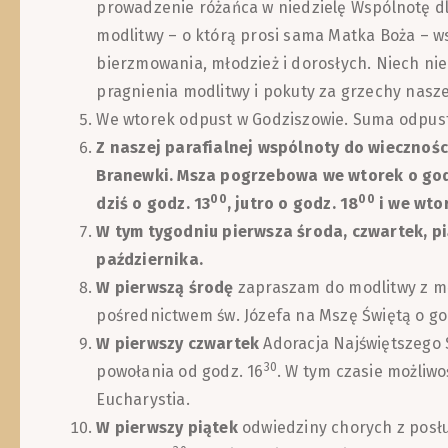
prowadzenie różańca w niedzielę Wspólnotę dla
modlitwy – o którą prosi sama Matka Boża – w
bierzmowania, młodzież i dorosłych. Niech ni
pragnienia modlitwy i pokuty za grzechy nasze 
We wtorek odpust w Godziszowie. Suma odpust
Z naszej parafialnej wspólnoty do wiecznośc
Branewki. Msza pogrzebowa we wtorek o god
00
00
dziś o godz. 13
, jutro o godz. 18
i we wtor
W tym tygodniu pierwsza środa, czwartek, pi
października.
W pierwszą środę
zapraszam do modlitwy z m
pośrednictwem św. Józefa na Mszę Świętą o go
W pierwszy czwartek
Adoracja Najświętszego 
30
powołania od godz. 16
. W tym czasie możliwo
Eucharystia.
W pierwszy piątek
odwiedziny chorych z posł