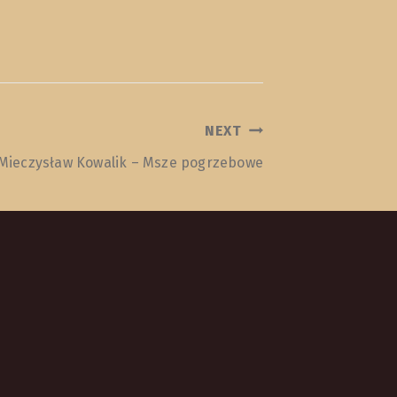
NEXT
 Mieczysław Kowalik – Msze pogrzebowe