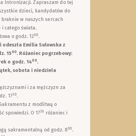
 Intronizacji. Zapraszam do tej
szystkie dzieci, kandydatów do
e braknie w naszych sercach
i całego świata.
00
owa o godz. 12
.
i odeszła Emilia Sulowska z
00
z. 15
. Różaniec pogrzebowy:
00
ek o godz. 14
.
ątek, sobota i niedziela
ężczyznami i za mężczyzn za
30
dz. 17
.
Sakramentu z modlitwą o
30
ść spowiedzi. O 17
różaniec i
00
ugą sakramentalną od godz. 8
.