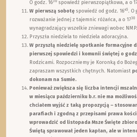
30
O godz. 16
spowiedź pierwszopiątkowa, a o 1
45
W pierwszą sobotę
spowiedź od godz. 16
. O 
30
rozważanie jednej z tajemnic różańca, a o 17
wynagradzający wszelkie zniewagi wobec NMP
Przyszła niedziela to niedziela adoracyjna.
W przyszłą niedzielę spotkanie formacyjne d
pierwszej spowiedzi i komunii świętej o godz
Rodzicami. Rozpoczniemy je Koronką do Bożego
zapraszam wszystkich chętnych. Natomiast
p
dokonam na Sumie.
Ponieważ zwiększa się liczba intencji mszaln
w miesiącu październiku b.r. nie ma możliwośc
chciałem wyjść z taką propozycją – stosowan
parafiach i zgodną z przepisami prawa kośc
wprowadzić od listopada Msze Święte zbioro
Świętą sprawował jeden kapłan, ale w intenc