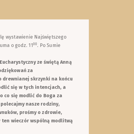
lę wystawienie Najświętszego
00
uma o godz. 11
. Po Sumie
 Eucharystyczny ze świętą Anną
podziękowań za
o drewnianej skrzynki na końcu
lić się w tych intencjach, a
o co się modlić do Boga za
 polecajmy nasze rodziny,
 wnuków, prośmy o zdrowie,
 ten wieczór wspólną modlitwą