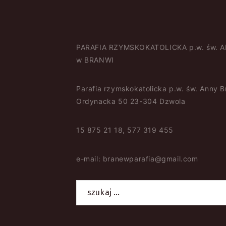
PARAFIA RZYMSKOKATOLICKA p.w. św. 
w BRANWI
Parafia rzymskokatolicka p.w. św. Anny 
Ordynacka 50 23-304 Dzwola
15 875 21 18, 577 319 455
e-mail: branewparafia@gmail.com