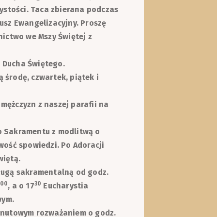
zystości. Taca zbierana podczas
usz Ewangelizacyjny. Proszę
nictwo we Mszy Świętej z
 Ducha Świętego.
środę, czwartek, piątek i
mężczyzn z naszej parafii na
o Sakramentu z modlitwą o
iwość spowiedzi. Po Adoracji
iętą.
ługą sakramentalną od godz.
00
30
, a o 17
Eucharystia
wym.
minutowym rozważaniem o godz.