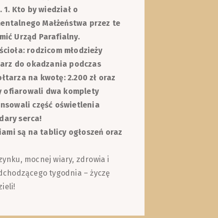
 1. Kto by wiedział o
entalnego Małżeństwa przez te
ić Urząd Parafialny.
ścioła: rodzicom młodzieży
larz do okadzania podczas
ołtarza na kwotę: 2.200 zł oraz
y ofiarowali dwa komplety
nsowali część oświetlenia
dary serca!
iami są na tablicy ogłoszeń oraz
nku, mocnej wiary, zdrowia i
nadchodzącego tygodnia – życzę
ieli!