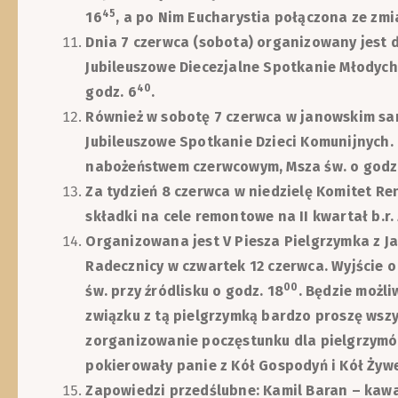
45
16
, a po Nim Eucharystia połączona ze zm
Dnia 7 czerwca (sobota) organizowany jest 
Jubileuszowe Diecezjalne Spotkanie Młodych
40
godz. 6
.
Również w sobotę 7 czerwca w janowskim sa
Jubileuszowe Spotkanie Dzieci Komunijnych.
nabożeństwem czerwcowym, Msza św. o godz.
Za tydzień 8 czerwca w niedzielę Komitet Re
składki na cele remontowe na II kwartał b.r. 
Organizowana jest V Piesza Pielgrzymka z J
Radecznicy w czwartek 12 czerwca. Wyjście o
00
św. przy źródlisku o godz. 18
. Będzie możl
związku z tą pielgrzymką bardzo proszę wszy
zorganizowanie poczęstunku dla pielgrzymó
pokierowały panie z Kół Gospodyń i Kół Żywe
Zapowiedzi przedślubne: Kamil Baran – kawal