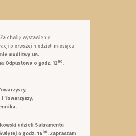
.
Za chwilę wystawienie
cji pierwszej niedzieli miesiąca
mie modlitwy LM.
00
uma Odpustowa o godz. 12
.
Towarzyszy,
i Towarzyszy,
ennika.
ankowski udzieli Sakramentu
00
więtej o godz. 16
. Zapraszam