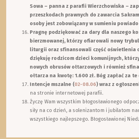
Sowa – panna z parafii Wierzchowiska – zap.
przeszkodach prawnych do zawarcia Sakram
osoby jest zobowiązany w sumieniu powiadom
Pragnę podziękować za dary dla naszego ko
bierzmowanej, którzy ofiarowali nowy trybu
liturgii oraz sfinansowali część oświetlenia 
dziękuję rodzicom dzieci komunijnych, którz
nowych obrusów ołtarzowych i również sfina
ołtarza na kwotę: 1.600 zł. Bóg zapłać za te 
Intencje mszalne (
02-08.06
) wraz z ogłoszen
na stronie internetowej parafii.
Życzę Wam wszystkim błogosławionego odpoczy
siły na co dzień, a solenizantom i jubilatom 
wszystkiego najlepszego. Błogosławionej Niedz