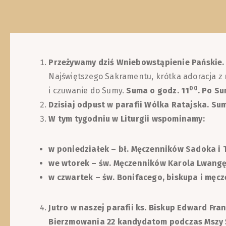
Przeżywamy dziś Wniebowstąpienie Pańskie
Najświętszego Sakramentu, krótka adoracja z ra
00
i czuwanie do Sumy.
Suma o godz. 11
. Po Su
Dzisiaj odpust w parafii Wólka Ratajska. S
W tym tygodniu w Liturgii wspominamy:
w poniedziałek – bł. Męczenników Sadoka i 
we wtorek – św. Męczenników Karola Lwangę 
w czwartek – św. Bonifacego, biskupa i męcz
Jutro w naszej parafii ks. Biskup Edward Fr
Bierzmowania 22 kandydatom podczas Mszy Ś