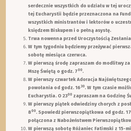
serdecznie wszystkich do udziału w tej uroc
tej Eucharystii będzie przeznaczona na Fund
wszystkich ministrantów i lektorów o uczest
księdzem Biskupem i o pełną asystę.
Trwa nowenna przed Uroczystością Zesłania
W tym tygodniu będziemy przeżywać pierwszą 
sobotę miesiąca czerwca.
W pierwszą środę zapraszam do modlitwy za 
00
Mszę Świętą o godz. 7
.
W pierwszy czwartek Adoracja Najświętszeg
30
powołania od godz. 16
. W tym czasie możl
00
Eucharystia. O 23
zapraszam na Godzinę Św
W pierwszy piątek odwiedziny chorych z pos
00
8
. Spowiedź pierwszopiątkowa od godz. 17
połączona z Nabożeństwem Pierwszopiątko
W pierwszą sobotę Różaniec Fatimski z 15-