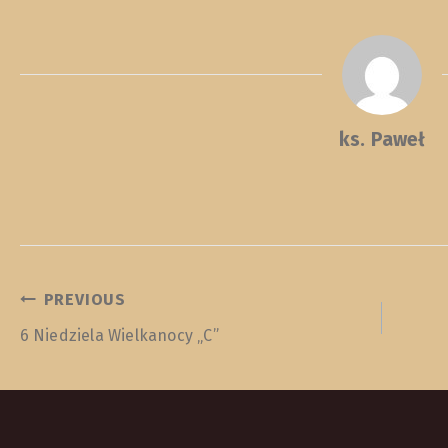
ks. Paweł
NAWIGACJA
PREVIOUS
6 Niedziela Wielkanocy „C”
WPISU