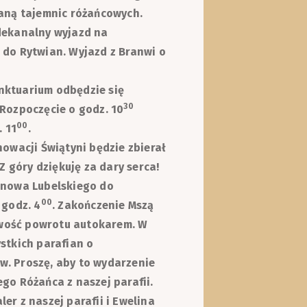
ianą tajemnic różańcowych.
dekanalny wyjazd na
 do Rytwian. Wyjazd z Branwi o
nktuarium odbędzie się
30
 Rozpoczęcie o godz. 10
00
 11
.
nowacji Świątyni będzie zbierał
Z góry dziękuję za dary serca!
anowa Lubelskiego do
00
 godz. 4
. Zakończenie Mszą
iwość powrotu autokarem. W
stkich parafian o
w. Proszę, aby to wydarzenie
go Różańca z naszej parafii.
er z naszej parafii i Ewelina