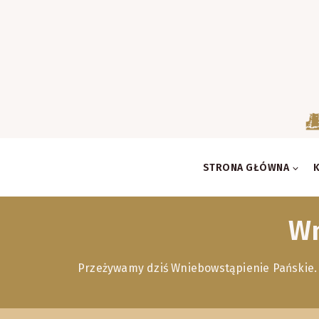
Skip
to
content
STRONA GŁÓWNA
Wn
Przeżywamy dziś Wniebowstąpienie Pańskie. Z