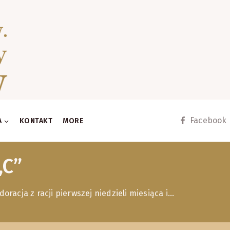
Facebook
A
KONTAKT
MORE
„C”
acja z racji pierwszej niedzieli miesiąca i…