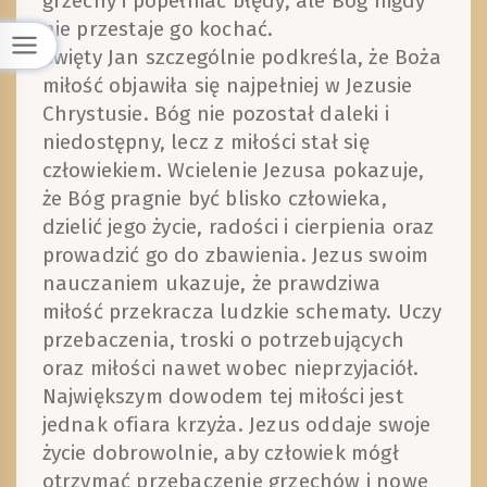
grzechy i popełniać błędy, ale Bóg nigdy
nie przestaje go kochać.
Święty Jan szczególnie podkreśla, że Boża
miłość objawiła się najpełniej w Jezusie
Chrystusie. Bóg nie pozostał daleki i
niedostępny, lecz z miłości stał się
człowiekiem. Wcielenie Jezusa pokazuje,
że Bóg pragnie być blisko człowieka,
dzielić jego życie, radości i cierpienia oraz
prowadzić go do zbawienia. Jezus swoim
nauczaniem ukazuje, że prawdziwa
miłość przekracza ludzkie schematy. Uczy
przebaczenia, troski o potrzebujących
oraz miłości nawet wobec nieprzyjaciół.
Największym dowodem tej miłości jest
jednak ofiara krzyża. Jezus oddaje swoje
życie dobrowolnie, aby człowiek mógł
otrzymać przebaczenie grzechów i nowe